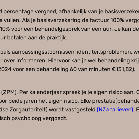
d percentage vergoed, afhankelijk van je basisverzeke
te vullen. Als je basisverzekering de factuur 100% verg
10% voor een behandelgesprek van een uur. Je kan de f
r betalen aan de praktijk.
 zoals aanpassingsstoornissen, identiteitsproblemen, 
er over informeren. Hiervoor kan je wel behandeling kri
 2024 voor een behandeling 60 van minuten €131,82).
(ZPM). Per kalenderjaar spreek je je eigen risico aan
oor beide jaren het eigen risico. Elke prestatie(behand
andse Zorgautoriteit) wordt vastgesteld
(NZa tarieven)
. 
inisch psycholoog vergoedt.