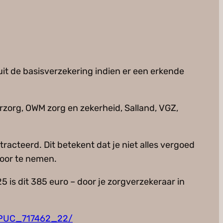
t de basisverzekering indien er een erkende
rzorg, OWM zorg en zekerheid, Salland, VGZ,
racteerd. Dit betekent dat je niet alles vergoed
 door te nemen.
5 is dit 385 euro – door je zorgverzekeraar in
c/PUC_717462_22/