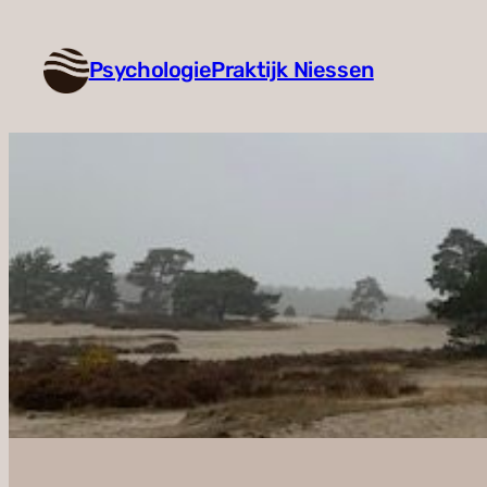
Ga
naar
PsychologiePraktijk Niessen
de
inhoud